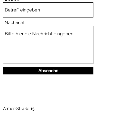
Nachricht
Absenden
Almer-Straße 15
5760 Saalfelden am Steinernen Meer
06582 71143